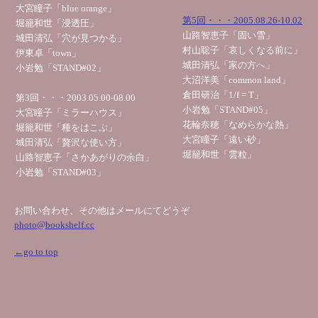
大宮瞳子「blue orange」
第5回・・・2005.08.26-10.02
堀籠和世「浸透圧」
山路智恵子「固い雪」
城田清弘「穴が見つかる」
村山聡子「哀しくなる前に」
伊東卓「town」
城田清弘「家の方へ」
小岩勉「STAND#02」
大沼洋美「common land」
倉田研治「1/f = T」
第3回・・・2003.05.00-08.00
小岩勉「STAND#05」
大宮瞳子「ミラーハウス」
花輪奈穂「なめらかな熱」
堀籠和世「種をはこぶ」
大宮瞳子「遠い砂」
城田清弘「贅沢な使い方」
堀籠和世「雲粒」
山路智恵子「さかあがりの余白」
小岩勉「STAND#03」
お問い合わせ、その他はメールにてどうぞ
photo@bookshelf.cc
←go to top