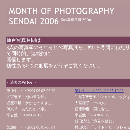
仙台写真月間は
8人の写真家のそれぞれの写真展を、約1ヶ月間にわた
で同時的、連続的に
開催します。
個性ある8つの個展をどうぞご覧ください。
＜過去のあゆみ＞
第1回・・・2001.06.02-06.29
第4回・・・2004.08.27-10.03
大宮瞳子「泡の降る音」
0 山路智恵子「シャトルコック
堀籠和世「かかとのすきま」
大宮瞳子「trough」
伊東卓「あたたかい岸」
堀籠和世「羽に含む」
小岩勉「STAND#01」
小岩勉「STAND#04」
城田清弘「境界を踏む」
第2回・・・2002.06.01-08.04
村山聡子「ライト・ザ・フレイ